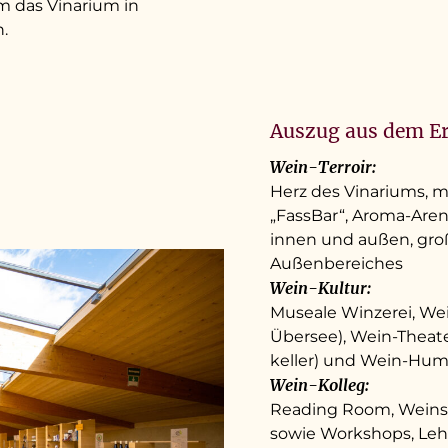
 das Vinarium in
.
Auszug aus dem E
Wein-Terroir:
Herz des Vinariums, m
„FassBar“, Aroma-Are
innen und außen, gro
Außenbereiches
Wein-Kultur:
Museale Winzerei, Wei
Übersee), Wein-Theate
keller) und Wein-Hum
Wein-Kolleg:
Reading Room, Weinsc
sowie Workshops, Lehr