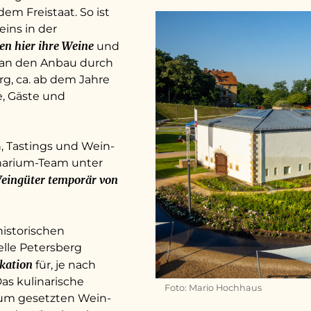
em Freistaat. So ist
eins in der
en hier ihre Weine
und
n an den Anbau durch
g, ca. ab dem Jahre
e, Gäste und
, Tastings und Wein-
inarium-Team unter
eingüter temporär von
historischen
elle Petersberg
okation
für, je nach
Das kulinarische
Foto: Mario Hochhaus
zum gesetzten Wein-