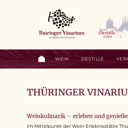
Skip
to
content
WEIN
DESTILLE
VER
THÜRINGER VINARI
Weinkulinarik – erleben und genieß
Im Mittelpunkt der Wein-Erlebnisstätte Thü