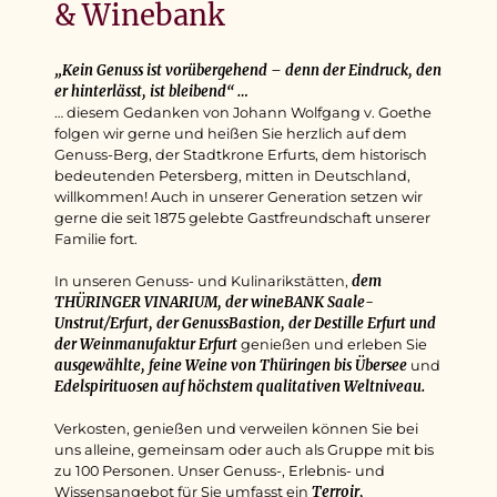
& Winebank
„Kein Genuss ist vorübergehend – denn der Eindruck, den
er hinterlässt, ist bleibend“ …
… diesem Gedanken von Johann Wolfgang v. Goethe
folgen wir gerne und heißen Sie herzlich auf dem
Genuss-Berg, der Stadtkrone Erfurts, dem historisch
bedeutenden Petersberg, mitten in Deutschland,
willkommen! Auch in unserer Generation setzen wir
gerne die seit 1875 gelebte Gastfreundschaft unserer
Familie fort.
dem
In unseren Genuss- und Kulinarikstätten,
THÜRINGER VINARIUM, der wineBANK Saale-
Unstrut/Erfurt, der GenussBastion, der Destille Erfurt und
der Weinmanufaktur Erfurt
genießen und erleben Sie
ausgewählte, feine Weine von Thüringen bis Übersee
und
Edelspirituosen auf höchstem qualitativen Weltniveau.
Verkosten, genießen und verweilen können Sie bei
uns alleine, gemeinsam oder auch als Gruppe mit bis
zu 100 Personen. Unser Genuss-, Erlebnis- und
Terroir,
Wissensangebot für Sie umfasst ein