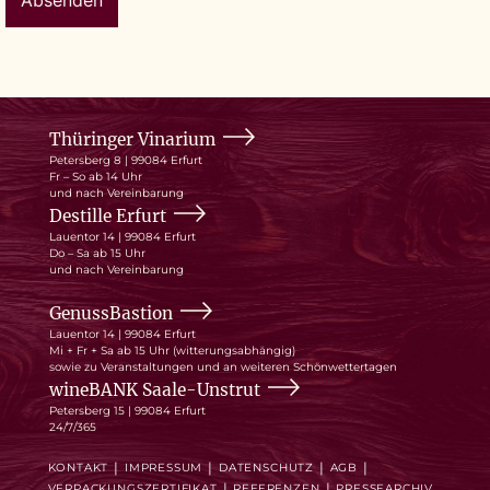
Thüringer Vinarium
Petersberg 8 | 99084 Erfurt
Fr – So ab 14 Uhr
und nach Vereinbarung
Destille Erfurt
Lauentor 14 | 99084 Erfurt
Do – Sa ab 15 Uhr
und nach Vereinbarung
GenussBastion
Lauentor 14 | 99084 Erfurt
Mi + Fr + Sa ab 15 Uhr (witterungsabhängig)
sowie zu Veranstaltungen und an weiteren Schönwettertagen
wineBANK Saale-Unstrut
Petersberg 15 | 99084 Erfurt
24/7/365
KONTAKT
IMPRESSUM
DATENSCHUTZ
AGB
VERPACKUNGSZERTIFIKAT
REFERENZEN
PRESSEARCHIV